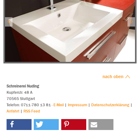
nach oben
Schreinerei Nuding
Kupferstr. 48 A
70565 Stuttgart
Tele
fon: 0711-780 13 81
·
E-Mail
|
Impressum
|
Datenschutzerklärung
|
Anfahrt
|
RSS Feed